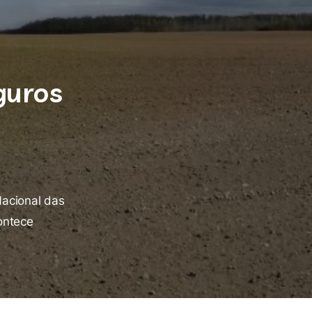
guros
Nacional das
ontece