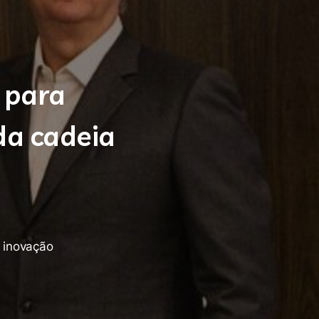
 para
da cadeia
 inovação