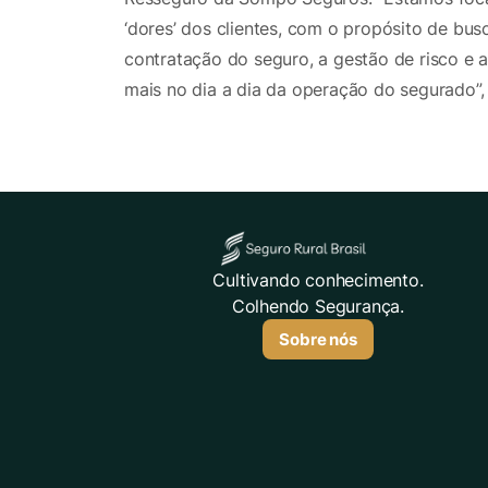
‘dores’ dos clientes, com o propósito de bu
contratação do seguro, a gestão de risco e a
mais no dia a dia da operação do segurado”, 
Cultivando conhecimento.
Colhendo Segurança.
Sobre nós