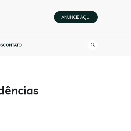
ANUNCIE AQUI
ÓS
CONTATO
ndências